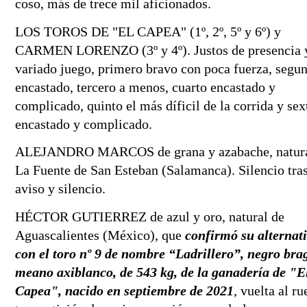
coso, más de trece mil aficionados.
LOS TOROS DE "EL CAPEA" (1º, 2
º
, 5
º
 y 6
º
) y 
CARMEN LORENZO (3
º
 y 4
º
). Justos de presencia 
variado juego, primero bravo con poca fuerza, segun
encastado, tercero a menos, cuarto encastado y 
complicado, quinto el más díficil de la corrida y sext
encastado y complicado.
ALEJANDRO MARCOS de grana y azabache, natural
La Fuente de San Esteban (Salamanca). Silencio tras
aviso y silencio.
HÉCTOR GUTIERREZ de azul y oro, natural de 
Aguascalientes (México), que 
confirmó su alternati
con el toro nº 9 de nombre “Ladrillero”, negro bra
meano axiblanco, de 543 kg, de la ganadería de "El
Capea", nacido en septiembre de 2021
, vuelta al ru