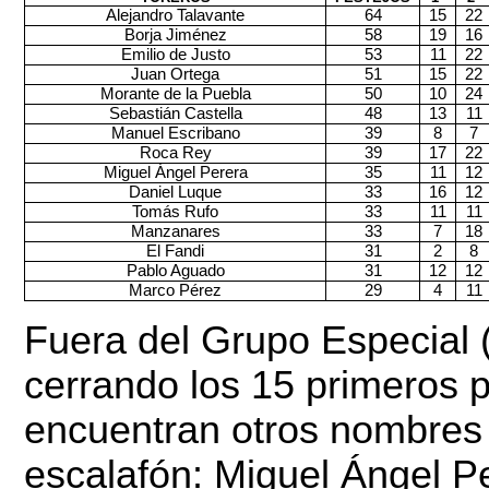
Alejandro Talavante
64
15
22
Borja Jiménez
58
19
16
Emilio de Justo
53
11
22
Juan Ortega
51
15
22
Morante de la Puebla
50
10
24
Sebastián Castella
48
13
11
Manuel Escribano
39
8
7
Roca Rey
39
17
22
Miguel Ángel Perera
35
11
12
Daniel Luque
33
16
12
Tomás Rufo
33
11
11
Manzanares
33
7
18
El Fandi
31
2
8
Pablo Aguado
31
12
12
Marco Pérez
29
4
11
Fuera del Grupo Especial (
cerrando los 15 primeros p
encuentran otros nombres 
escalafón: Miguel Ángel Pe